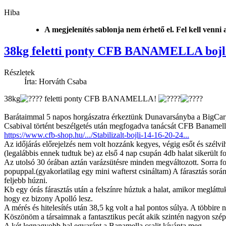
Hiba
A megjelenítés sablonja nem érhető el. Fel kell venni
38kg feletti ponty CFB BANAMELLA bojl
Részletek
Írta: Horváth Csaba
38kg
feletti ponty CFB BANAMELLA!
Barátaimmal 5 napos horgászatra érkeztünk Dunavarsányba a BigCar
Csabival történt beszélgetés után megfogadva tanácsát CFB Banamel
https://www.cfb-shop.hu/.../Stabilizalt-bojli-14-16-20-24...
Az időjárás előrejelzés nem volt hozzánk kegyes, végig esőt és szélv
(legalábbis ennek tudtuk be) az első 4 nap csupán 4db halat sikerült 
Az utolsó 30 órában aztán varázsütésre minden megváltozott. Sorra f
popuppal.(gyakorlatilag egy mini wafterst csináltam) A fárasztás sorá
feljebb húzni.
Kb egy órás fárasztás után a felszínre húztuk a halat, amikor meglátt
hogy ez bizony Apolló lesz.
A mérés és hitelesítés után 38,5 kg volt a hal pontos súlya. A többir
Köszönöm a társaimnak a fantasztikus pecát akik szintén nagyon szép 
A két legnagyobb hal egyaránt a Banamella csalit kívánta meg.