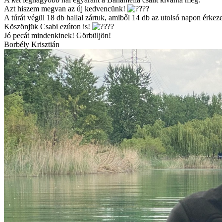
Azt hiszem megvan az új kedvencünk!
A túrát végül 18 db hallal zártuk, amiből 14 db az utolsó napon érkeze
Köszönjük Csabi ezúton is!
Jó pecát mindenkinek! Görbüljön!
Borbély Krisztián