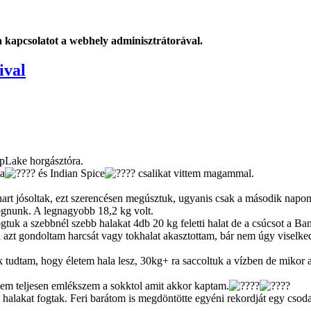
 a kapcsolatot a webhely adminisztrátorával.
ival
pLake horgásztóra.
la
és Indian Spice
csalikat vittem magammal.
ihart jósoltak, ezt szerencésen megúsztuk, ugyanis csak a második nap
fognunk. A legnagyobb 18,2 kg volt.
ogtuk a szebbnél szebb halakat 4db 20 kg feletti halat de a csúcsot a
n azt gondoltam harcsát vagy tokhalat akasztottam, bár nem úgy viselke
uk tudtam, hogy életem hala lesz, 30kg+ ra saccoltuk a vízben de mikor a
e nem teljesen emlékszem a sokktol amit akkor kaptam.
halakat fogtak. Feri barátom is megdöntötte egyéni rekordját egy csoda