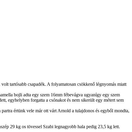
on volt tartósabb csapadék. A folyamatosan csökkenő légnyomás miatt
 Banamella bojli adta egy szem 16mm fébevágva ugyanígy egy szem
dett, egyhelyben forgatta a csónakot és nem sikerült egy métert sem
 partra értünk vele már ott várt Arnold a tulajdonos és egyből mondta,
szép 29 kg os tövessel Szabi legnagyobb hala pedig 23,5 kg lett.