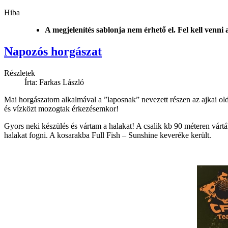
Hiba
A megjelenítés sablonja nem érhető el. Fel kell venni
Napozós horgászat
Részletek
Írta: Farkas László
Mai horgászatom alkalmával a ”laposnak” nevezett részen az ajkai old
és vízközt mozogtak érkezésemkor!
Gyors neki készülés és vártam a halakat! A csalik kb 90 méteren várt
halakat fogni. A kosarakba Full Fish – Sunshine keveréke került.