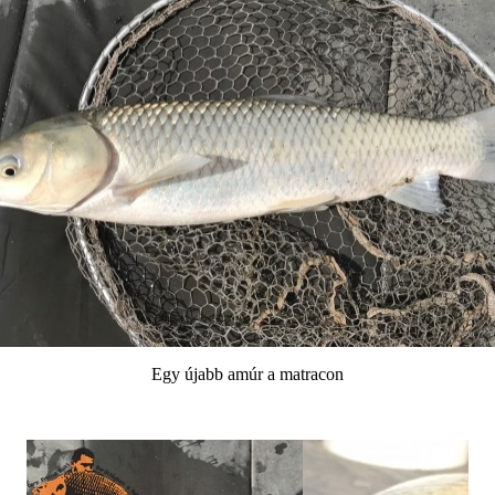
Egy újabb amúr a matracon