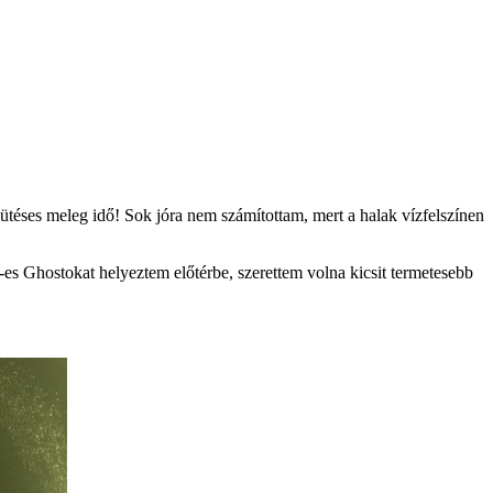
ütéses meleg idő! Sok jóra nem számítottam, mert a halak vízfelszínen
es Ghostokat helyeztem előtérbe, szerettem volna kicsit termetesebb