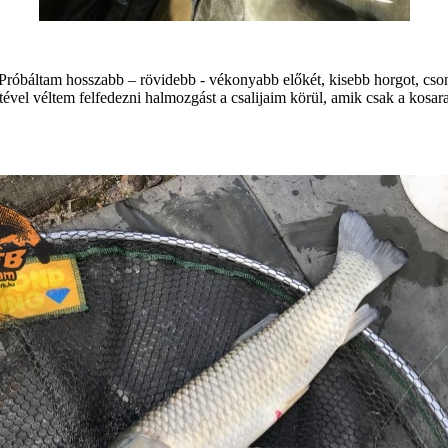
Próbáltam hosszabb – rövidebb - vékonyabb előkét, kisebb horgot, csont
ével véltem felfedezni halmozgást a csalijaim körül, amik csak a kosara