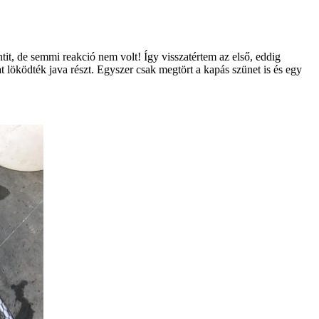
it, de semmi reakció nem volt! Így visszatértem az első, eddig
t löködték java részt. Egyszer csak megtört a kapás szünet is és egy