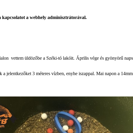
 a kapcsolatot a webhely adminisztrátorával.
alon vettem üldözőbe a Széki-tó lakóit. Április vége és gyönyörű naps
ák a jelentkezőket 3 méteres vízben, enyhe iszappal. Mai napon a 14mm-